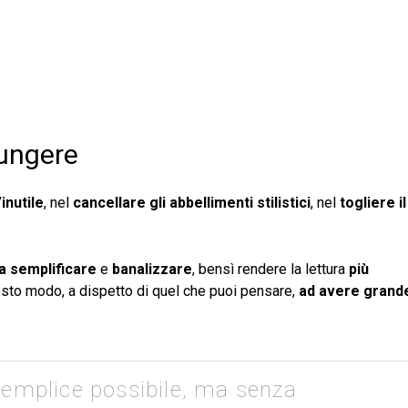
iungere
’inutile
, nel
cancellare gli abbellimenti stilistici
, nel
togliere il
ca semplificare
e
banalizzare
, bensì rendere la lettura
più
uesto modo, a dispetto di quel che puoi pensare,
ad avere grand
semplice possibile, ma senza