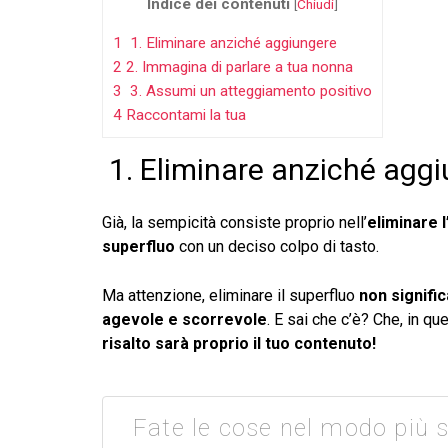
Indice dei contenuti
[
Chiudi
]
1
1. Eliminare anziché aggiungere
2
2. Immagina di parlare a tua nonna
3
3. Assumi un atteggiamento positivo
4
Raccontami la tua
1. Eliminare anziché agg
Già, la sempicità consiste proprio nell’
eliminare l
superfluo
con un deciso colpo di tasto.
Ma attenzione, eliminare il superfluo
non signifi
agevole e scorrevole
. E sai che c’è? Che, in q
risalto sarà proprio il tuo contenuto!
Fate le cose nel modo più 