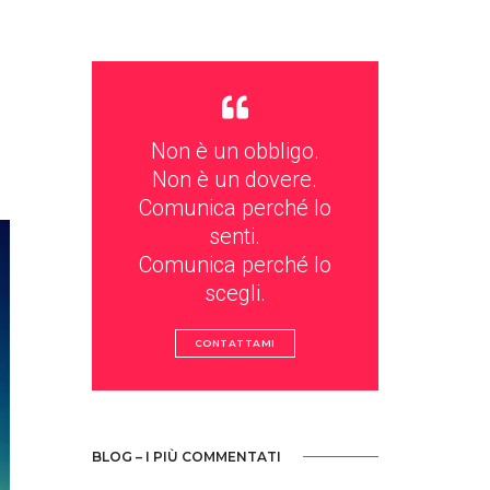
Non è un obbligo.
Non è un dovere.
Comunica perché lo
senti.
Comunica perché lo
scegli.
CONTATTAMI
BLOG – I PIÙ COMMENTATI