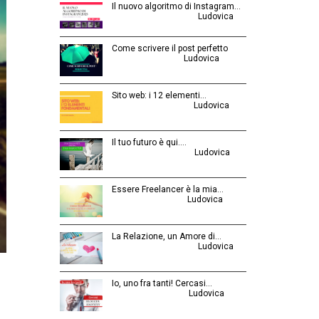
Il nuovo algoritmo di Instagram…
Gennaio 12, 2025 | by
Ludovica
Come scrivere il post perfetto
Luglio 3, 2014 | by
Ludovica
Sito web: i 12 elementi…
Agosto 28, 2015 | by
Ludovica
Il tuo futuro è qui.…
Ottobre 30, 2014 | by
Ludovica
Essere Freelancer è la mia…
Aprile 24, 2015 | by
Ludovica
La Relazione, un Amore di…
Febbraio 26, 2016 | by
Ludovica
Io, uno fra tanti! Cercasi…
Luglio 31, 2014 | by
Ludovica