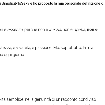
ag #SimplicityIsSexy e ho proposto la mia personale definizione di
non è
assenza
, perché non è
inerzia
, non è
apatia
,
non è
lutezza, è vivacità, è passione. Ma, soprattutto, la mia
a ogni giorno.
 vita semplice, nella genuinità di un racconto condiviso