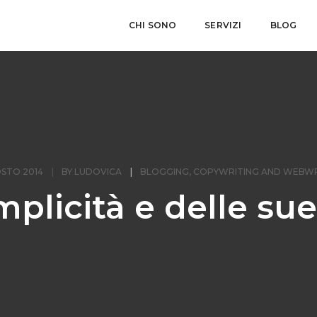
CHI SONO
SERVIZI
BLOG
STO 2014
BY
LUDOVICA
BLOGGING
,
COPYWRITING AND WEBWR
mplicità e delle sue