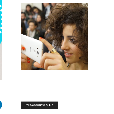
Sedotta e irretita da una biro blu all'età di tre
anni, ogni giorno mi destreggio tra un'esausta
tastiera nera, fogli bianchi scarabocchiati e
tazze piene di ettolitri di caffè
TI RACCONTO DI ME