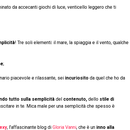
minato da accecanti giochi di luce, venticello leggero che ti
mplicità
! Tre soli elementi: il mare, la spiaggia e il vento, qualche
ne
;
nario piacevole e rilassante, sei
incuriosito
da quel che ho da
ndo tutto sulla semplicità
del
contenuto,
dello
stile di
uscitare in te. Mica male per una semplicità che spesso è
exy
, l’affascinante blog di
Gloria Vanni
, che è un
inno alla