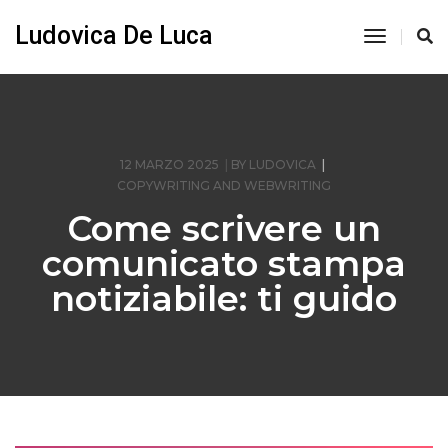
Ludovica De Luca
Toggle
Navigati
12 MARZO 2025
BY
LUDOVICA
COPYWRITING AND WEBWRITING
Come scrivere un
comunicato stampa
notiziabile: ti guido