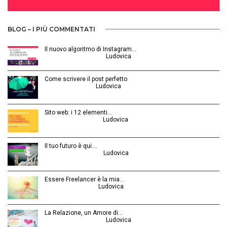
BLOG – I PIÙ COMMENTATI
Il nuovo algoritmo di Instagram…
Gennaio 12, 2025 | by
Ludovica
Come scrivere il post perfetto
Luglio 3, 2014 | by
Ludovica
Sito web: i 12 elementi…
Agosto 28, 2015 | by
Ludovica
Il tuo futuro è qui.…
Ottobre 30, 2014 | by
Ludovica
Essere Freelancer è la mia…
Aprile 24, 2015 | by
Ludovica
La Relazione, un Amore di…
Febbraio 26, 2016 | by
Ludovica