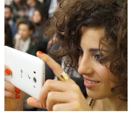
Sedotta e irretita da una biro blu all'età di tre anni, ogni giorno mi destreggio
tra un'esausta tastiera nera, fogli bianchi scarabocchiati e tazze piene di
ettolitri di caffè