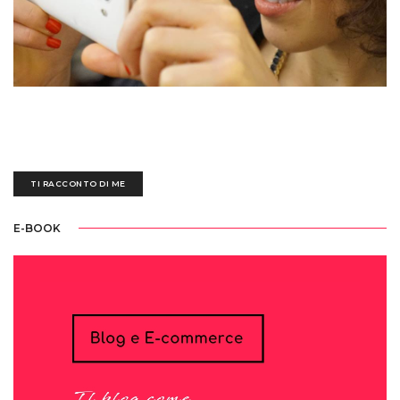
Sedotta e irretita da una biro blu all'età di tre anni, ogni giorno mi destreggio
tra un'esausta tastiera nera, fogli bianchi scarabocchiati e tazze piene di
ettolitri di caffè
TI RACCONTO DI ME
E-BOOK