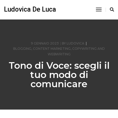
Ludovica De Luca
Toggle
Navigati
9 GENNAIO 2023
BY
LUDOVICA
BLOGGING
,
CONTENT MARKETING
,
COPYWRITING AND
WEBWRITING
Tono di Voce: scegli il
tuo modo di
comunicare