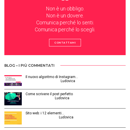
Non è un obbligo.
Non è un dovere.
Comunica perché lo senti.
Comunica perché lo scegli.
CONTATTAMI
BLOG – I PIÙ COMMENTATI
Il nuovo algoritmo di Instagram…
Gennaio 12, 2025 | by
Ludovica
Come scrivere il post perfetto
Luglio 3, 2014 | by
Ludovica
Sito web: i 12 elementi…
Agosto 28, 2015 | by
Ludovica