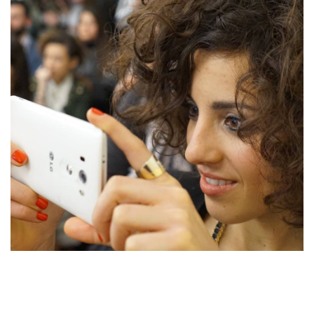
Sedotta e irretita da una biro blu all'età di tre anni, ogni giorno mi destreggio
tra un'esausta tastiera nera, fogli bianchi scarabocchiati e tazze piene di
ettolitri di caffè