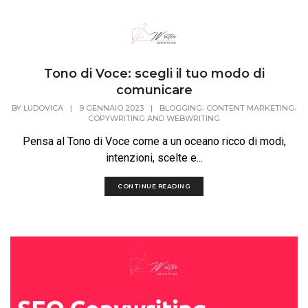
Tono di Voce: scegli il tuo modo di
comunicare
,
,
BY
LUDOVICA
|
9 GENNAIO 2023
|
BLOGGING
CONTENT MARKETING
COPYWRITING AND WEBWRITING
Pensa al Tono di Voce come a un oceano ricco di modi,
intenzioni, scelte e...
CONTINUE READING