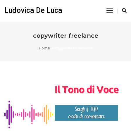
Ludovica De Luca
Toggle
Navigati
copywriter freelance
Home
copywriter freelance