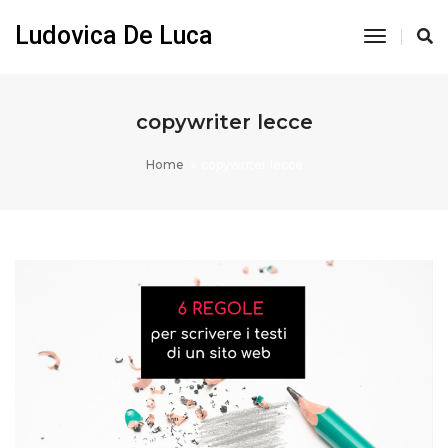
Ludovica De Luca
Toggle
Navigati
copywriter lecce
Home
copywriter lecce