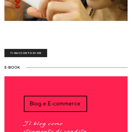
Sedotta e irretita da una biro blu all'età di tre anni, ogni giorno mi destreggio
tra un'esausta tastiera nera, fogli bianchi scarabocchiati e tazze piene di
ettolitri di caffè
TI RACCONTO DI ME
E-BOOK