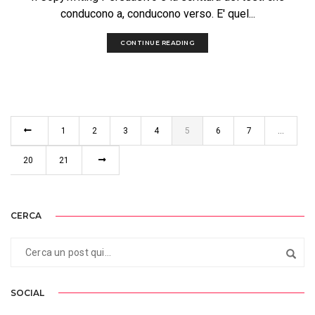
conducono a, conducono verso. E' quel...
CONTINUE READING
1
2
3
4
5
6
7
…
20
21
CERCA
SOCIAL