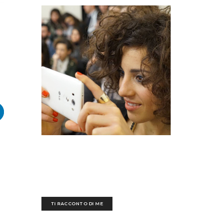
Sedotta e irretita da una biro blu all'età di tre
anni, ogni giorno mi destreggio tra un'esausta
tastiera nera, fogli bianchi scarabocchiati e
tazze piene di ettolitri di caffè
TI RACCONTO DI ME