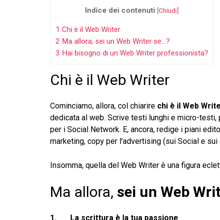
Indice dei contenuti
[
Chiudi
]
1
Chi è il Web Writer
2
Ma allora, sei un Web Writer se…?
3
Hai bisogno di un Web Writer professionista?
Chi è il Web Writer
Cominciamo, allora, col chiarire
chi è il Web Writ
dedicata al web. Scrive testi lunghi e micro-testi,
per i Social Network. E, ancora, redige i piani editor
marketing, copy per l’advertising (sui Social e su
Insomma, quella del Web Writer è una figura eclet
Ma allora,
sei un Web Wri
1.
La scrittura è la tua passione