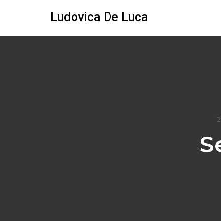
Ludovica De Luca
2
S