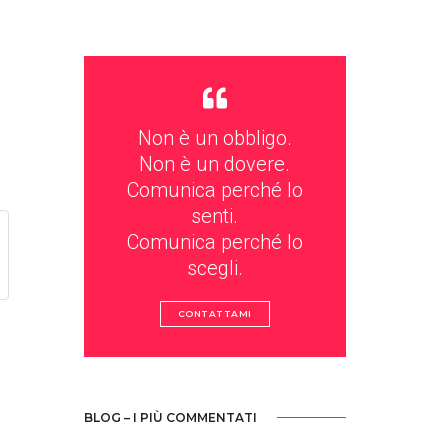
Non è un obbligo.
Non è un dovere.
Comunica perché lo
senti.
Comunica perché lo
scegli.
CONTATTAMI
BLOG – I PIÙ COMMENTATI