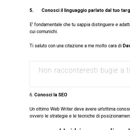
5.
Conosci il linguaggio parlato dal tuo tar
E’ fondamentale che tu sappia distinguere e adattar
cui comunichi.
Ti saluto con una citazione a me molto cara di
Dav
Non racconteresti bugie a t
6.
Conosci la SEO
Un ottimo Web Writer deve avere un’ottima conos
ovvero le strategie e le tecniche di posizionamento 