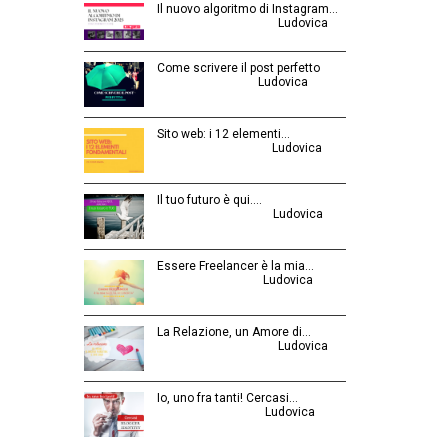
Il nuovo algoritmo di Instagram…
Gennaio 12, 2025 | by
Ludovica
Come scrivere il post perfetto
Luglio 3, 2014 | by
Ludovica
Sito web: i 12 elementi…
Agosto 28, 2015 | by
Ludovica
Il tuo futuro è qui.…
Ottobre 30, 2014 | by
Ludovica
Essere Freelancer è la mia…
Aprile 24, 2015 | by
Ludovica
La Relazione, un Amore di…
Febbraio 26, 2016 | by
Ludovica
Io, uno fra tanti! Cercasi…
Luglio 31, 2014 | by
Ludovica