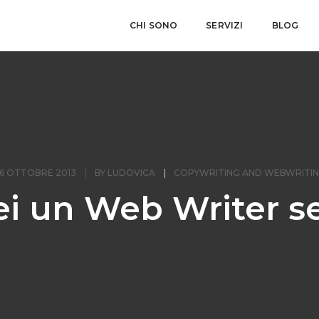
CHI SONO
SERVIZI
BLOG
6 OTTOBRE 2013
BY
LUDOVICA
COPYWRITING AND WEBWRITI
ei un Web Writer s