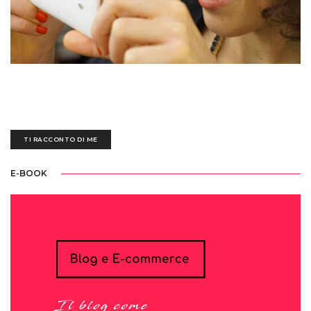
Sedotta e irretita da una biro blu all'età di tre anni, ogni giorno mi destreggio
tra un'esausta tastiera nera, fogli bianchi scarabocchiati e tazze piene di
ettolitri di caffè
TI RACCONTO DI ME
E-BOOK