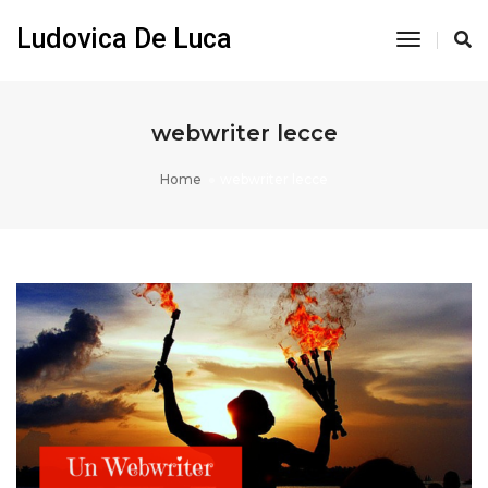
Ludovica De Luca
Toggle
Navigati
webwriter lecce
Home
webwriter lecce