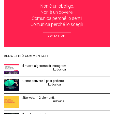
Non è un obbligo.
Non è un dovere.
Comunica perché lo senti.
Comunica perché lo scegli.
CONTATTAMI
BLOG – I PIÙ COMMENTATI
Il nuovo algoritmo di Instagram…
Gennaio 12, 2025 | by
Ludovica
Come scrivere il post perfetto
Luglio 3, 2014 | by
Ludovica
Sito web: i 12 elementi…
Agosto 28, 2015 | by
Ludovica