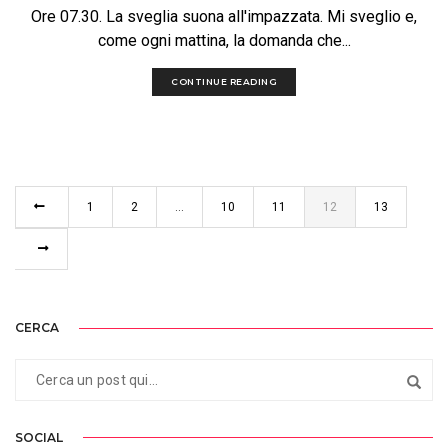
Ore 07.30. La sveglia suona all'impazzata. Mi sveglio e,
come ogni mattina, la domanda che...
CONTINUE READING
1
2
…
10
11
12
13
CERCA
SOCIAL