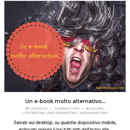
Un e-book molto alternativo…
,
BY
LUDOVICA
|
20 MARZO 2015
|
BLOGGING
,
COPYWRITING AND WEBWRITING
WEB MARKETING
Salvati sul desktop, su qualche dispositivo mobile,
archiviati oppure li hai tutti letti dall'inizio alla...