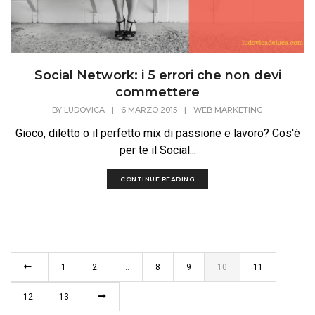
Social Network: i 5 errori che non devi
commettere
BY
LUDOVICA
|
6 MARZO 2015
|
WEB MARKETING
Gioco, diletto o il perfetto mix di passione e lavoro? Cos'è
per te il Social...
CONTINUE READING
1
2
…
8
9
10
11
12
13