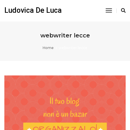
Ludovica De Luca
Toggle
Navigati
webwriter lecce
Home
webwriter lecce