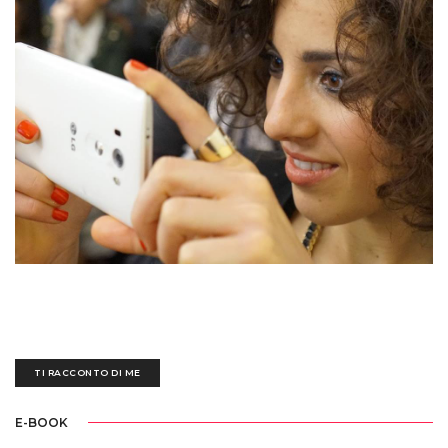
Sedotta e irretita da una biro blu all'età di tre anni, ogni giorno mi destreggio
tra un'esausta tastiera nera, fogli bianchi scarabocchiati e tazze piene di
ettolitri di caffè
TI RACCONTO DI ME
E-BOOK