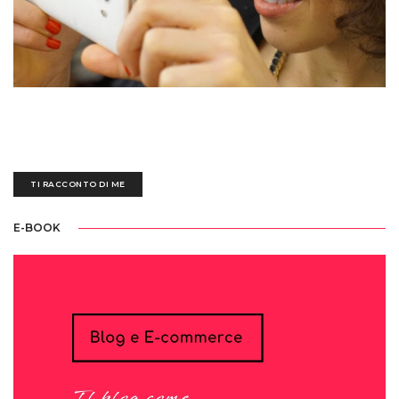
Sedotta e irretita da una biro blu all'età di tre anni, ogni giorno mi destreggio
tra un'esausta tastiera nera, fogli bianchi scarabocchiati e tazze piene di
ettolitri di caffè
TI RACCONTO DI ME
E-BOOK