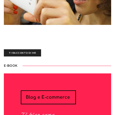
Sedotta e irretita da una biro blu all'età di tre anni, ogni giorno mi destreggio
tra un'esausta tastiera nera, fogli bianchi scarabocchiati e tazze piene di
ettolitri di caffè
TI RACCONTO DI ME
E-BOOK