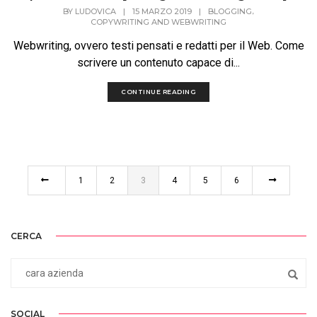
,
BY
LUDOVICA
|
15 MARZO 2019
|
BLOGGING
COPYWRITING AND WEBWRITING
Webwriting, ovvero testi pensati e redatti per il Web. Come
scrivere un contenuto capace di...
CONTINUE READING
1
2
3
4
5
6
CERCA
SOCIAL