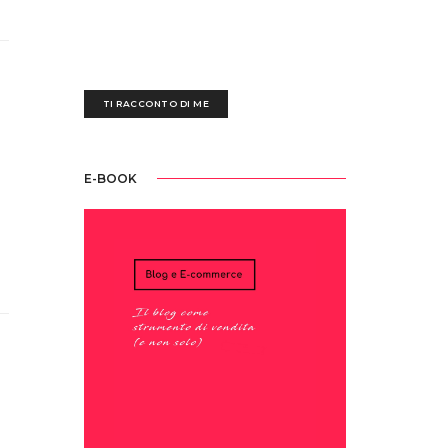
anni, ogni giorno mi destreggio tra un'esausta
tastiera nera, fogli bianchi scarabocchiati e
tazze piene di ettolitri di caffè
TI RACCONTO DI ME
E-BOOK