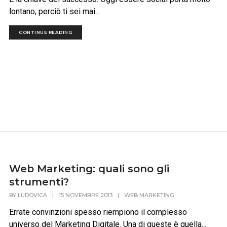
lontano, perciò ti sei mai...
CONTINUE READING
Web Marketing: quali sono gli
strumenti?
BY
LUDOVICA
|
15 NOVEMBRE 2013
|
WEB MARKETING
Errate convinzioni spesso riempiono il complesso
universo del Marketing Digitale. Una di queste è quella...