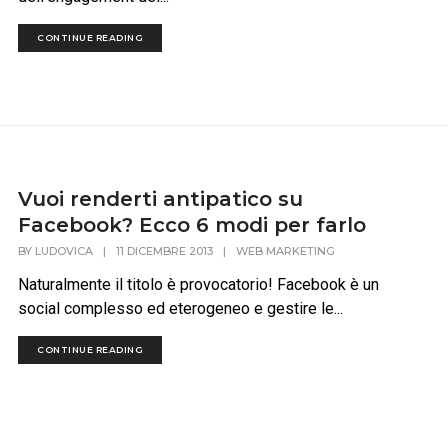
CONTINUE READING
Vuoi renderti antipatico su
Facebook? Ecco 6 modi per farlo
BY
LUDOVICA
|
11 DICEMBRE 2013
|
WEB MARKETING
Naturalmente il titolo è provocatorio! Facebook è un
social complesso ed eterogeneo e gestire le...
CONTINUE READING