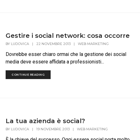
Gestire i social network: cosa occorre
BY
LUDOVICA
|
22 NOVEMBRE 2013
|
WEB MARKETING
Dovrebbe esser chiaro ormai che la gestione dei social
media deve essere affidata a professionisti...
CONTINUE READING
La tua azienda è social?
BY
LUDOVICA
|
19 NOVEMBRE 2013
|
WEB MARKETING
È la chiave del successo. Oggi essere social porta molto