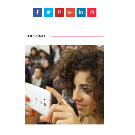
CHI SONO
Sedotta e irretita da una biro blu all'età di tre