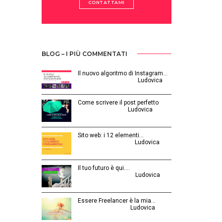
CONTATTAMI
BLOG – I PIÙ COMMENTATI
Il nuovo algoritmo di Instagram…
Gennaio 12, 2025 | by
Ludovica
Come scrivere il post perfetto
Luglio 3, 2014 | by
Ludovica
Sito web: i 12 elementi…
Agosto 28, 2015 | by
Ludovica
Il tuo futuro è qui.…
Ottobre 30, 2014 | by
Ludovica
Essere Freelancer è la mia…
Aprile 24, 2015 | by
Ludovica