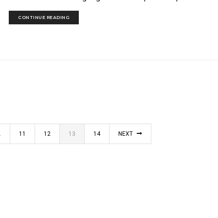
CONTINUE READING
…
11
12
13
14
NEXT