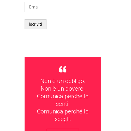
Non è un obbligo.
Non è un dovere.
Comunica perché lo
senti.
Comunica perché lo
scegli.