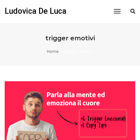
Ludovica De Luca
Toggle
Navigati
trigger emotivi
Home
trigger emotivi