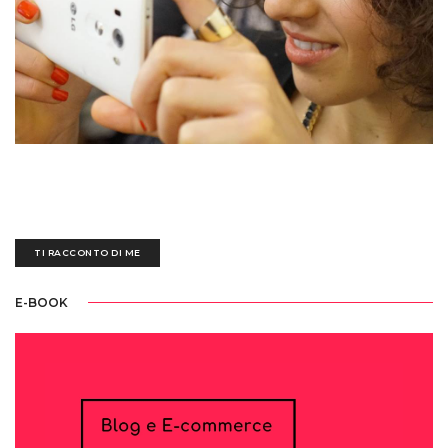
Sedotta e irretita da una biro blu all'età di tre anni, ogni giorno mi destreggio
tra un'esausta tastiera nera, fogli bianchi scarabocchiati e tazze piene di
ettolitri di caffè
TI RACCONTO DI ME
E-BOOK