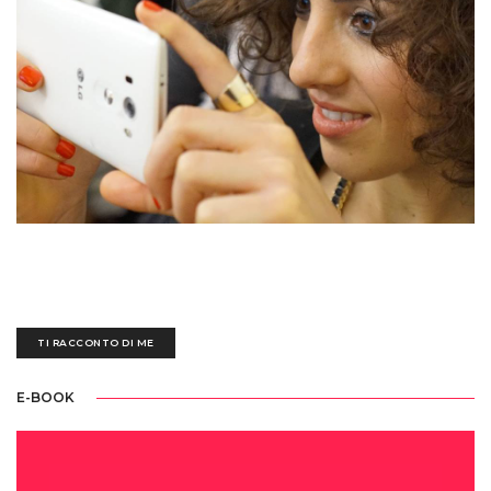
Sedotta e irretita da una biro blu all'età di tre anni, ogni giorno mi destreggio
tra un'esausta tastiera nera, fogli bianchi scarabocchiati e tazze piene di
ettolitri di caffè
TI RACCONTO DI ME
E-BOOK