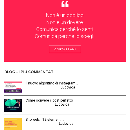
Non è un obbligo.
Non è un dovere.
Comunica perché lo senti.
Comunica perché lo scegli.
CONTATTAMI
BLOG – I PIÙ COMMENTATI
Il nuovo algoritmo di Instagram…
Gennaio 12, 2025 | by
Ludovica
Come scrivere il post perfetto
Luglio 3, 2014 | by
Ludovica
Sito web: i 12 elementi…
Agosto 28, 2015 | by
Ludovica