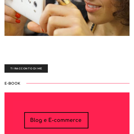
Sedotta e irretita da una biro blu all'età di tre anni, ogni giorno mi destreggio
tra un'esausta tastiera nera, fogli bianchi scarabocchiati e tazze piene di
ettolitri di caffè
TI RACCONTO DI ME
E-BOOK