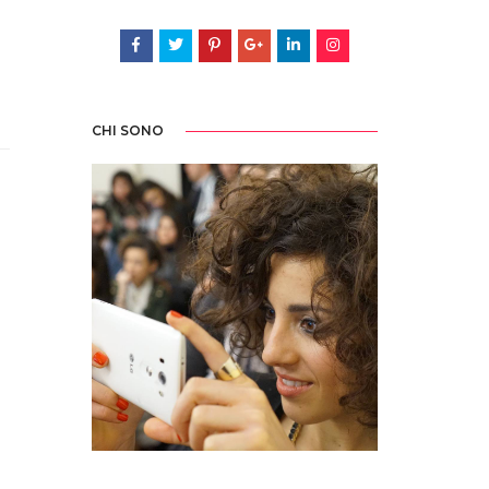
CHI SONO
Sedotta e irretita da una biro blu all'età di tre