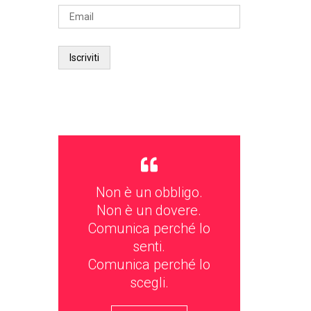
Non è un obbligo.
Non è un dovere.
Comunica perché lo
senti.
Comunica perché lo
scegli.