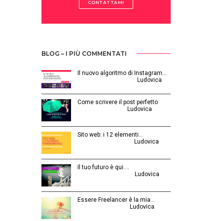
CONTATTAMI
BLOG – I PIÙ COMMENTATI
Il nuovo algoritmo di Instagram…
Gennaio 12, 2025 | by
Ludovica
Come scrivere il post perfetto
Luglio 3, 2014 | by
Ludovica
Sito web: i 12 elementi…
Agosto 28, 2015 | by
Ludovica
Il tuo futuro è qui.…
Ottobre 30, 2014 | by
Ludovica
Essere Freelancer è la mia…
Aprile 24, 2015 | by
Ludovica